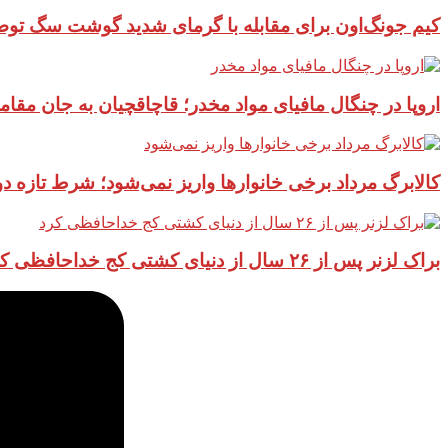
کیم جونگ‌اون برای مقابله با گرمای شدید گوشت سگ توص
اروپا در چنگال مافیای مواد مخدر؛ قاچاقچیان به جان مقام
کالابرگ مرداد برخی خانوارها واریز نمی‌شود؛ شرط تازه 
براک لزنر پس از ۲۶ سال از دنیای کشتی کج خداحافظی کرد