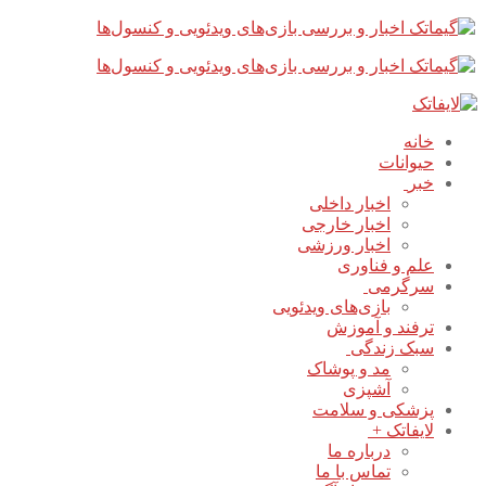
پرش
بستن
فهرست
به
محتوا
خانه
حیوانات
خبر
اخبار داخلی
اخبار خارجی
اخبار ورزشی
علم و فناوری
سرگرمی
بازی‌های ویدئویی
ترفند و آموزش
سبک زندگی
مد و پوشاک
آشپزی
پزشکی و سلامت
لایفاتک +
درباره ما
تماس با ما