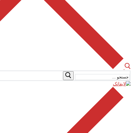
جستجو
برای: