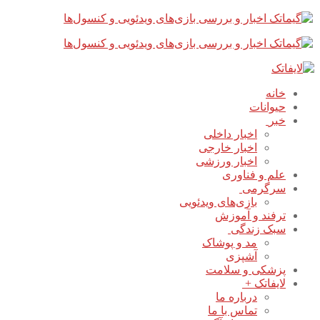
پرش
بستن
فهرست
به
محتوا
خانه
حیوانات
خبر
اخبار داخلی
اخبار خارجی
اخبار ورزشی
علم و فناوری
سرگرمی
بازی‌های ویدئویی
ترفند و آموزش
سبک زندگی
مد و پوشاک
آشپزی
پزشکی و سلامت
لایفاتک +
درباره ما
تماس با ما