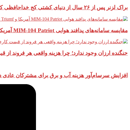
براک لزنر پس از ۲۶ سال از دنیای کشتی کج خداحافظی کرد
مقایسه سامانه‌های پدافند هوایی MIM-104 Patriot آمریکا و S-400 Triumf روسیه
جنگنده ارزان وجود ندارد؛ چرا هزینه واقعی هر فروند از 
افزایش سرسام‌آور هزینه آب و برق برای مشترکان عادی در