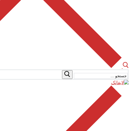
جستجو
برای: