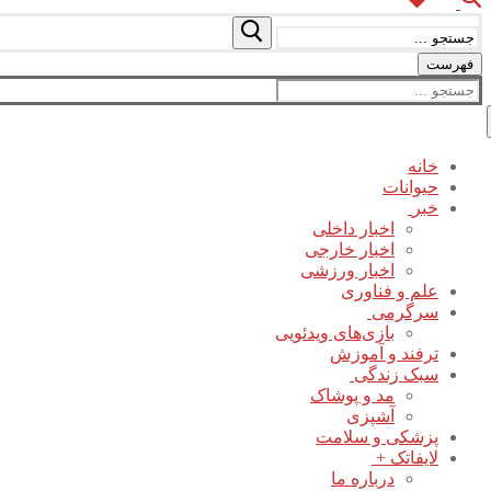
جستجو
برای:
فهرست
جستجو
برای:
خانه
حیوانات
خبر
اخبار داخلی
اخبار خارجی
اخبار ورزشی
علم و فناوری
سرگرمی
بازی‌های ویدئویی
ترفند و آموزش
سبک زندگی
مد و پوشاک
آشپزی
پزشکی و سلامت
لایفاتک +
درباره ما