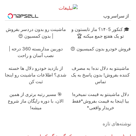
از سراسر وب
🎓 کنکور ۱۴۰5؟ ماز تابستون و
ماشینت رو بدون دردسر بفروش
تو یک هفتع جمع میکنه 🏆
| بدون کمسیون 😍
فروش خودرو بدون کمیسیون 😍
دوربین مداربسته 360 درجه |
نصب آسان و راحت
ماشینتو به دلال نده! به مصرف
از بازدید خودرو دلال ها خسته
کننده بفروش! بدون پاسخ به یک
شدی؟ اطلاعات ماشینت رو اینجا
تماس
ثبت کن
دلال ماشینتو به قیمت نمیخره!
🎯 مسیر رتبه برتری از همین
بیا اینجا به قیمت بفروش*فقط
الان، با دوره رایگان ماز شروع
خریدار واقعی*
میشه!
نوشته‌های تازه