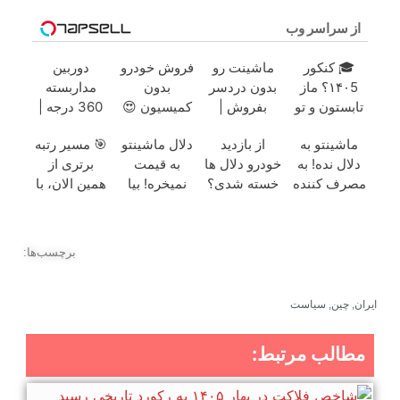
از سراسر وب
🎓 کنکور
ماشینت رو
فروش خودرو
دوربین
۱۴۰5؟ ماز
بدون دردسر
بدون
مداربسته
تابستون و تو
بفروش |
کمیسیون 😍
360 درجه |
یک هفتع جمع
بدون
نصب آسان و
ماشینتو به
از بازدید
دلال ماشینتو
🎯 مسیر رتبه
میکنه 🏆
کمسیون 😍
راحت
دلال نده! به
خودرو دلال ها
به قیمت
برتری از
مصرف کننده
خسته شدی؟
نمیخره! بیا
همین الان، با
بفروش! بدون
اطلاعات
اینجا به قیمت
دوره رایگان
پاسخ به یک
ماشینت رو
بفروش*فقط
ماز شروع
تماس
اینجا ثبت کن
خریدار
میشه!
برچسب‌ها:
واقعی*
ایران
,
چین
,
سیاست
مطالب مرتبط: