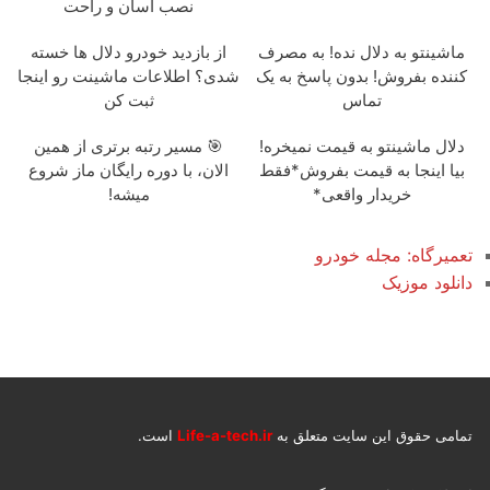
نصب آسان و راحت
ماشینتو به دلال نده! به مصرف
از بازدید خودرو دلال ها خسته
کننده بفروش! بدون پاسخ به یک
شدی؟ اطلاعات ماشینت رو اینجا
تماس
ثبت کن
دلال ماشینتو به قیمت نمیخره!
🎯 مسیر رتبه برتری از همین
بیا اینجا به قیمت بفروش*فقط
الان، با دوره رایگان ماز شروع
خریدار واقعی*
میشه!
تعمیرگاه: مجله خودرو
دانلود موزیک
تمامی حقوق این سایت متعلق به
Life-a-tech.ir
است.