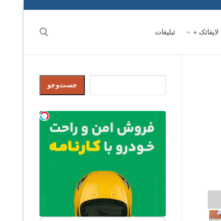
لایفاتک +
تبلیغات
جست‌وجو
جست‌وجو