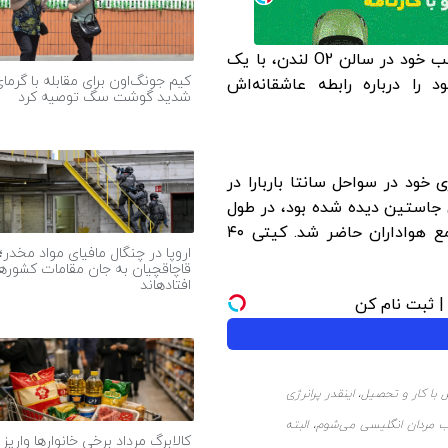
کیتی پری، ستاره پاپ، در کنسرت دوشنبه شب خود در سالن O2 لندن، با یک
کیم جونگ‌اون برای مقابله با گرما
را درباره رابطه‌ عاشقانه‌اش
شدید گوشت سگ توصیه کرد
ده که آخر هفته در قایق ۲۴.۴ متری خود در سواحل سانتا باربارا در
 جاستین دیده شده بود، در طول
به دنیای توکن‌ها 
تور جهانی Lifetimes خود، روی صحنه در جمع هواداران حاضر شد. کیتی ۴۰
خوش آ
اروپا در چنگال مافیای مواد مخدر؛
قاچاقچیان به جان مقامات کشورها
افتادهاند
ا کار و تحصیل، اینقدر پرانرژی
دان انگلیسی می‌شوم، البته
کالابرگ مرداد برخی خانوارها واریز