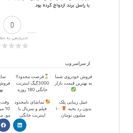
با راسل برند ازدواج کرده بود.
0
امتیازدهی به مقا
از سراسر وب
فروش خودروی شما
فرصت محدود!!
ساین
به بهترین قیمت بازار
3000گیگ اینترنت
فروش؟ 
خانگی 180 روزه
به
فقط 600
عمل زیبایی پلک
تماشای نامحدود
وقت ت
هزارتومان!!
بدون رد بخیه
۱۰
فیلم و سریال با
10 م
میلیون تومان
اینترنت خانگی
مو، م
تخفیف ویژه
پیشگامان فقط
ماهی 100