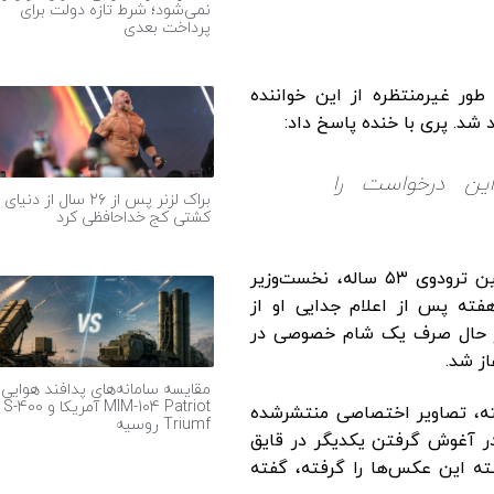
نمی‌شود؛ شرط تازه دولت برای
پرداخت بعدی
طور غیرمنتظره از این خواننده
 شد. پری با خنده پاسخ داد:
ر این درخواست را
براک لزنر پس از ۲۶ سال از دنیای
کشتی کج خداحافظی کرد
شایعات درباره رابطه عاشقانه کیتی و جاستین ترودوی ۵۳ ساله، نخست‌وزیر
 هفته پس از اعلام جدایی او از
ه آن‌ها در حال صرف یک شام خصوصی در
مقایسه سامانه‌های پدافند هوایی
MIM-104 Patriot آمریکا و S-400
ته، تصاویر اختصاصی منتشرشده
Triumf روسیه
در آغوش گرفتن یکدیگر در قایق
ته این عکس‌ها را گرفته، گفته