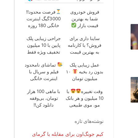
فروش خودروی
فرصت محدود!!
شما به بهترین
3000گیگ اینترنت
قیمت بازار
خانگی 180 روزه
فقط 600
ساینا داری برای
جراحی زیبایی پلک
هزارتومان!!
فروش؟ با کارنامه
پایین با 10 میلیون
به بهترین قیمت
تخفیف ویژه فقط
بفروش!
35
عمل زیبایی پلک
تماشای نامحدود
بدون رد بخیه
۱۰
فیلم و سریال با
میلیون تومان
اینترنت خانگی
تخفیف ویژه
پیشگامان فقط
وقت تغییره
با
با ماهی 100 هزار
ماهی 100
10 میلیون و هر بانک
تومان، بی‌وقفه
مو، موی طبیعی
دانلود کن!!
بکار
نوشته‌های تازه
کیم جونگ‌اون برای مقابله با گرمای