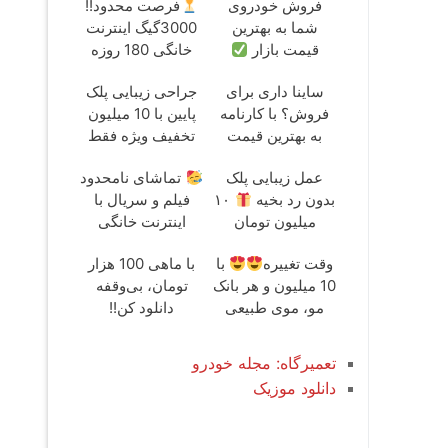
فروش خودروی
فرصت محدود!!
شما به بهترین
3000گیگ اینترنت
قیمت بازار
خانگی 180 روزه
فقط 600
ساینا داری برای
جراحی زیبایی پلک
هزارتومان!!
فروش؟ با کارنامه
پایین با 10 میلیون
به بهترین قیمت
تخفیف ویژه فقط
بفروش!
35
عمل زیبایی پلک
تماشای نامحدود
بدون رد بخیه
۱۰
فیلم و سریال با
میلیون تومان
اینترنت خانگی
تخفیف ویژه
پیشگامان فقط
وقت تغییره
با
با ماهی 100 هزار
ماهی 100
10 میلیون و هر بانک
تومان، بی‌وقفه
مو، موی طبیعی
دانلود کن!!
بکار
تعمیرگاه: مجله خودرو
دانلود موزیک