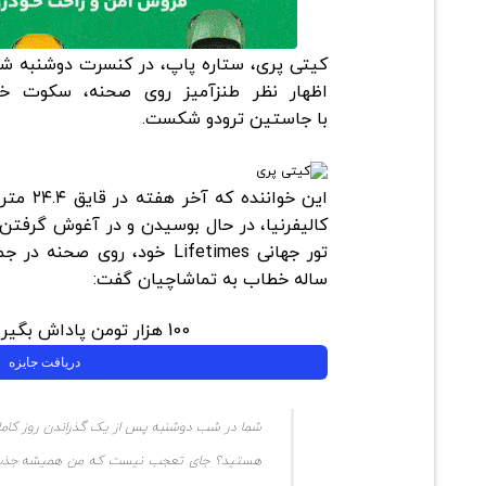
اظهار نظر طنز‌آمیز روی صحنه، سکوت خود 
با
جاستین ترودو
شکست.
این خوانن
کالیفرنیا، در حال بوسیدن و در آغوش گرفتن
ساله خطاب به تماشاچیان گفت:
100 هزار تومن پاداش بگیر | ثبت نام کن
دریافت جایزه
شما در شب دوشنبه پس از یک گذراندن روز کامل ب
هستید؟ جای تعجب نیست که من همیشه جذب مر