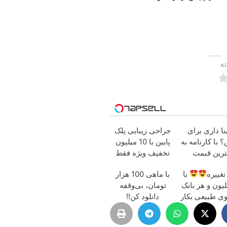
له
ا داری برای
جراحی زیبایی پلک
با کارنامه به
پایین با 10 میلیون
ترین قیمت
تخفیف ویژه فقط
بفروش!
35
غییره
با
با ماهی 100 هزار
یلیون و هر بانک
تومان، بی‌وقفه
وی طبیعی بکار
دانلود کن!!