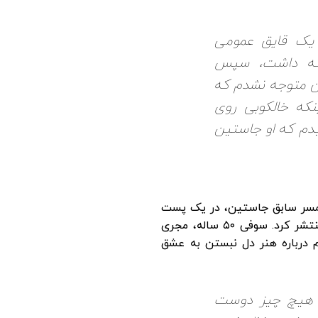
ر یک قایق عمومی
نگه داشت، سپس
من متوجه نشدم که
نکه خالکوبی روی
میدم که او جاستین
مسر سابق جاستین، در یک پست
جدید پیامی مبهم درباره «رها کردن» عشق منتشر کرد. سوفی ۵۰ ساله، مجری
ام درباره هنر دل نبستن به عشق
 هیچ چیز دوست