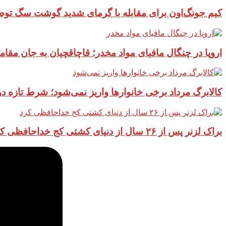
کیم جونگ‌اون برای مقابله با گرمای شدید گوشت سگ توص
اروپا در چنگال مافیای مواد مخدر؛ قاچاقچیان به جان مقام
کالابرگ مرداد برخی خانوارها واریز نمی‌شود؛ شرط تازه 
براک لزنر پس از ۲۶ سال از دنیای کشتی کج خداحافظی کرد