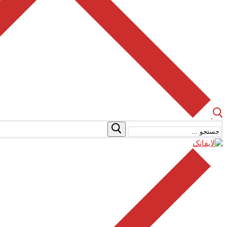
جستجو
برای: