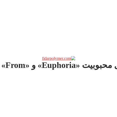
» و «From» چیست؟