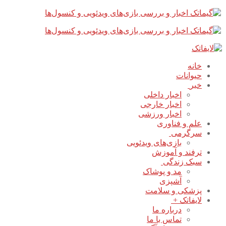
پرش
بستن
فهرست
به
محتوا
خانه
حیوانات
خبر
اخبار داخلی
اخبار خارجی
اخبار ورزشی
علم و فناوری
سرگرمی
بازی‌های ویدئویی
ترفند و آموزش
سبک زندگی
مد و پوشاک
آشپزی
پزشکی و سلامت
لایفاتک +
درباره ما
تماس با ما