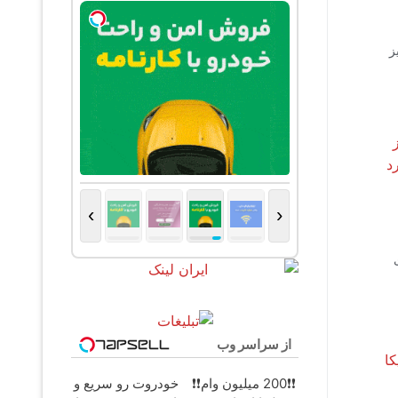
ز
›
‹
ی
از سراسر وب
❗❗200 میلیون وام❗❗
خودروت رو سریع و