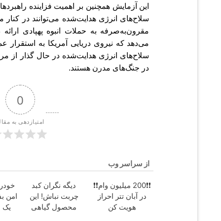
این آزمایش همچنین بر اهمیت فزاینده راهبردهای 
سلاح‌های انرژی هدایت‌شده می‌توانند در کنار 
مقرون‌به‌صرفه به حملات انبوه پهپادی ارائه
می‌دهد که نیروی دریایی آمریکا به استقرار عم
سلاح‌های انرژی هدایت‌شده در حال گذار از مرح
در جنگ‌های مدرن هستند.
0
امتیازدهی به مقال
از سراسر وب
❗❗200 میلیون وام❗❗
دیگه نگران کبد
خودرو
در آبان تتر احراز
چربت نباش! این
امن بف
هویت کن
محصول گیاهی
یک ب
درمانش میکنه🔥