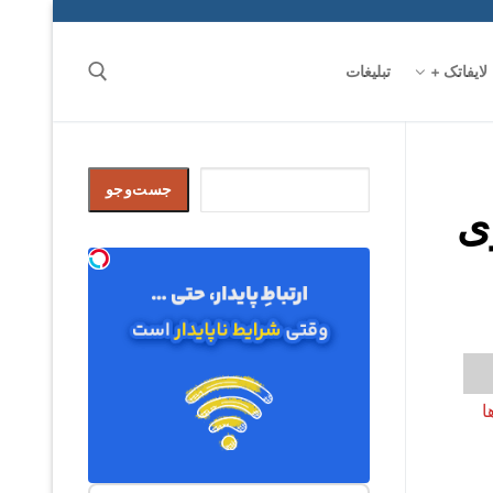
لایفاتک +
تبلیغات
جست‌وجو
جست‌وجو
LOCUS را روی