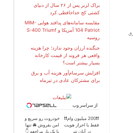
براک لزنر پس از ۲۶ سال از دنیای
کشتی کج خداحافظی کرد
مقایسه سامانه‌های پدافند هوایی MIM-
104 Patriot آمریکا و S-400 Triumf
رق
روسیه
جنگنده ارزان وجود ندارد؛ چرا هزینه
واقعی هر فروند از قیمت کارخانه
بسیار بیشتر است؟
افزایش سرسام‌آور هزینه آب و برق
برای مشترکان عادی در تیرماه
از سراسر وب
❗❗200 میلیون وام❗❗
خودروت رو سریع و
فقط با احراز هویت
امن بفروش 🚘 تنها
در آبان تتر
با یک بار مراجعه 👇