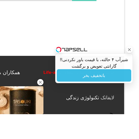
شیر‌آب ۴ حالته، با قیمت باور نکردنی!!
گارانتی تعویض و برگشت
همکاران م
تمامی حقوق این سایت متعلق به
Life-a-
باتخفیف بخر
tech.ir
است.
لایفاتک
تکنولوژی زندگی