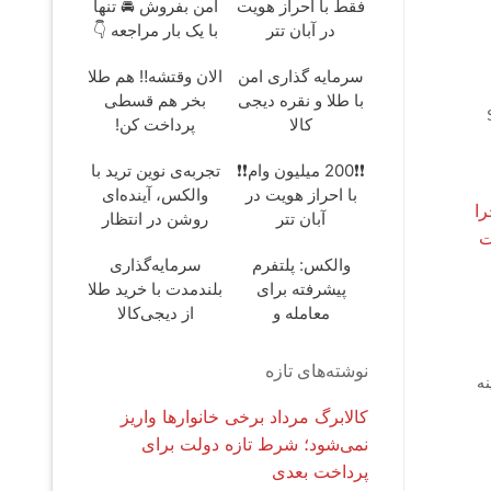
فقط با احراز هویت
امن بفروش 🚘 تنها
در آبان تتر
با یک بار مراجعه 👇
سرمایه گذاری امن
الان وقتشه‼️ هم طلا
با طلا و نقره دیجی
بخر هم قسطی
S-
کالا
پرداخت کن!
❗❗200 میلیون وام❗❗
تجربه‌ی نوین ترید با
با احراز هویت در
والکس، آینده‌ای
آبان تتر
روشن در انتظار
شماست
والکس: پلتفرم
سرمایه‌گذاری
پیشرفته برای
بلندمدت با خرید طلا
معامله و
از دیجی‌کالا
سرمایه‌گذاری ایمن
نوشته‌های تازه
نه
کالابرگ مرداد برخی خانوارها واریز
نمی‌شود؛ شرط تازه دولت برای
پرداخت بعدی