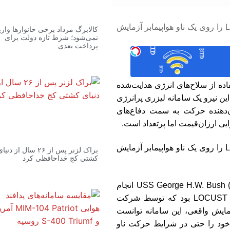
کالابرگ مرداد برخی خانوارها واری
نمی‌شود؛ شرط تازه دولت برای
پرداخت بعدی
اده از سلاح‌های انرژی هدایت‌شده
، این نیرو یک سامانه لیزری پرانرژی
ن‌دهنده حرکت به سمت دفاع‌های
ایی ارزان‌قیمت اما پرتعداد است.
براک لزنر پس از ۲۶ سال از دنیا
کشتی کج خداحافظی کرد
این آزمایش که بر روی ناو هواپیمابر USS George H.W. Bush (CVN-77) انجام
شد، شامل استفاده از سامانه لیزری ماژولار LOCUST بود که توسط شرکت
 این آزمایش واقعی، این سامانه توانست
خود را حتی در شرایط حرکت ناو