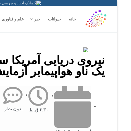
خانه
حیوانات
خبر
علم و فناوری
یک ناو هواپیمابر آزما
بدون نظر
۶:۳۰ ق.ظ