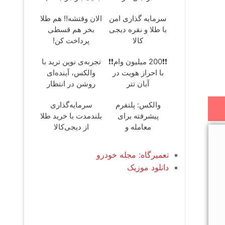
سرمایه گذاری امن
الان وقتشه‼️ هم طلا
با طلا و نقره دیجی
بخر هم قسطی
کالا
پرداخت کن!
❗❗200 میلیون وام❗❗
تجربه‌ی نوین ترید با
با احراز هویت در
والکس، آینده‌ای
آبان تتر
روشن در انتظار
شماست
والکس: پلتفرم
سرمایه‌گذاری
پیشرفته برای
بلندمدت با خرید طلا
معامله و
از دیجی‌کالا
سرمایه‌گذاری ایمن
تعمیرگاه: مجله خودرو
دانلود موزیک