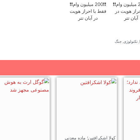
❗❗200 میلیون وام❗❗
❗❗200 میلیون وام❗❗
حراز هویت در
فقط با احراز هویت
آبان تتر
در آبان تتر
,
تکنولوژی
,
جنگ
کولا اشکرافتین؛ ماده معدنی