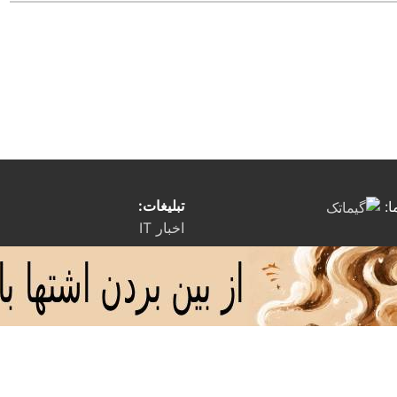
تبلیغات:
ا:
اخبار IT
لاغری سریع با نخ در اصفهان
بنگاه استیل شرکا
مجله خودرو khodrojor.ir