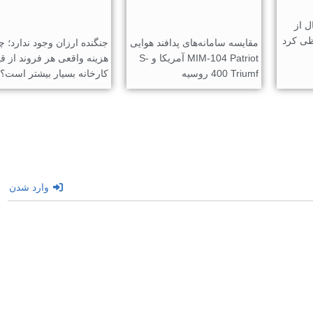
پس از ۲۶ سال از
ظی کرد
مقایسه سامانه‌های پدافند هوایی
جنگنده ارزان وجود ندارد؛ چ
MIM-104 Patriot آمریکا و S-
هزینه واقعی هر فروند از ق
400 Triumf روسیه
کارخانه بسیار بیشتر است؟
وارد شدن