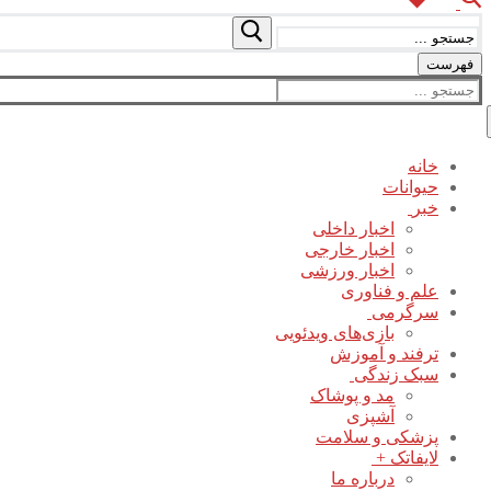
جستجو
برای:
فهرست
جستجو
برای:
خانه
حیوانات
خبر
اخبار داخلی
اخبار خارجی
اخبار ورزشی
علم و فناوری
سرگرمی
بازی‌های ویدئویی
ترفند و آموزش
سبک زندگی
مد و پوشاک
آشپزی
پزشکی و سلامت
لایفاتک +
درباره ما