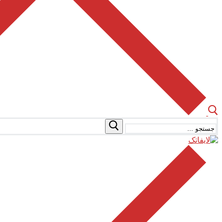
جستجو
برای: