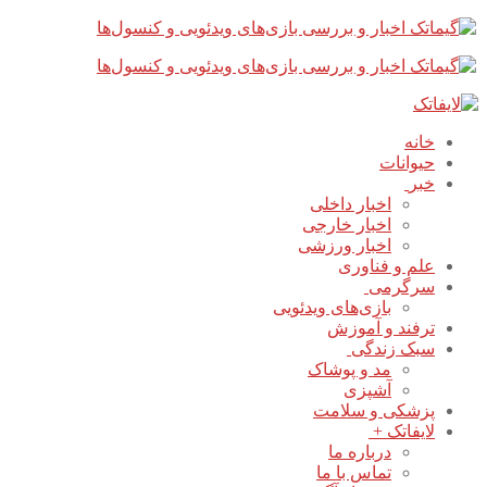
پرش
بستن
فهرست
به
محتوا
خانه
حیوانات
خبر
اخبار داخلی
اخبار خارجی
اخبار ورزشی
علم و فناوری
سرگرمی
بازی‌های ویدئویی
ترفند و آموزش
سبک زندگی
مد و پوشاک
آشپزی
پزشکی و سلامت
لایفاتک +
درباره ما
تماس با ما