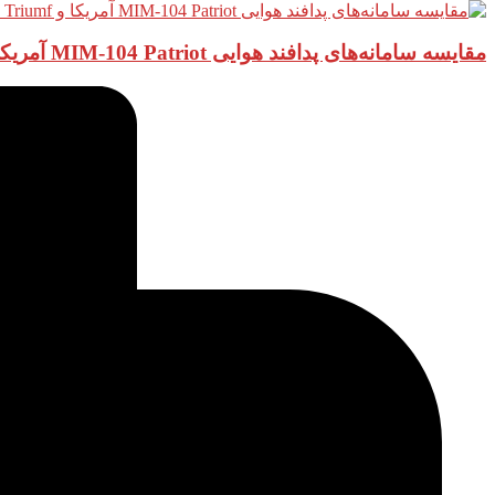
مقایسه سامانه‌های پدافند هوایی MIM-104 Patriot آمریکا و S-400 Triumf روسیه