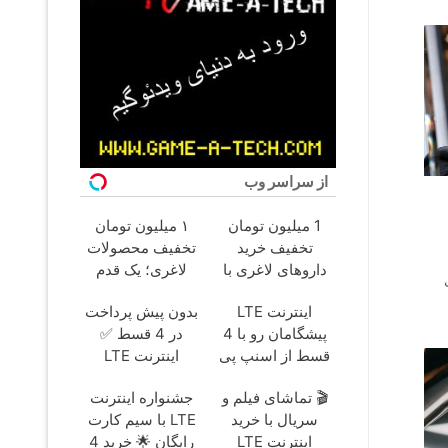
از سراسر وب
1 میلیون تومان
۱ میلیون تومان
تخفیف خرید
تخفیف محصولات
داروهای لاغری با
لاغری؛ یک قدم
ارسال از داروخانه و
نزدیک‌تر به شروع
اینترنت LTE
بدون پیش پرداخت
پک یخ!
کاهش وزن
پیشگامان رو با 4
در 4 قسط ✅
قسط از اسنپ پی
اینترنت LTE
+ ترب پی بخر 😍
پیشگامان + سیم
🎬 تماشای فیلم و
جشنواره اینترنت
کارت رایگان
سریال با خرید
LTE با سیم کارت
اینترنت LTE
رایگان 🌟 خرید 4