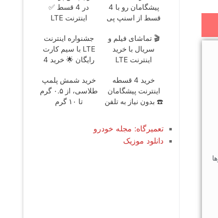
پیشگامان رو با 4
در 4 قسط ✅
قسط از اسنپ پی
اینترنت LTE
+ ترب پی بخر 😍
پیشگامان + سیم
🎬 تماشای فیلم و
جشنواره اینترنت
کارت رایگان
سریال با خرید
LTE با سیم کارت
اینترنت LTE
رایگان 🌟 خرید 4
پیشگامان در 4
قسطه اسنپ پی
خرید 4 قسطه
خرید شمش پلمپ
قسط
اینترنت پیشگامان
طلاسی، از ۰.۵ گرم
☎️ بدون نیاز به تلفن
تا ۱۰ گرم
تعمیرگاه: مجله خودرو
دانلود موزیک
ا