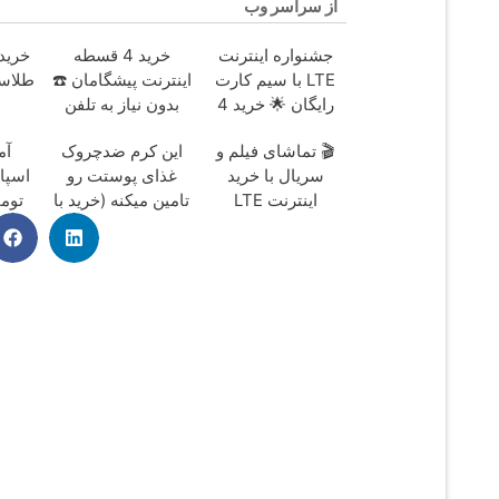
از سراسر وب
جشنواره اینترنت
خرید 4 قسطه
خرید
LTE با سیم کارت
اینترنت پیشگامان ☎️
رایگان 🌟 خرید 4
بدون نیاز به تلفن
قسطه اسنپ پی
🎬 تماشای فیلم و
این کرم ضدچروک
آم
سریال با خرید
غذای پوستت رو
اسپار
اینترنت LTE
تامین میکنه (خرید با
توما
پیشگامان در 4
40%تخفیف)
قسط