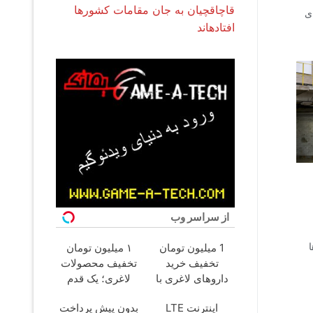
قاچاقچیان به جان مقامات کشورها
ی
افتادهاند
از سراسر وب
1 میلیون تومان
۱ میلیون تومان
تخفیف خرید
تخفیف محصولات
داروهای لاغری با
لاغری؛ یک قدم
ارسال از داروخانه و
نزدیک‌تر به شروع
اینترنت LTE
بدون پیش پرداخت
پک یخ!
کاهش وزن