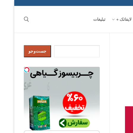
لایفاتک +
تبلیغات
جست‌وجو
جست‌وجو