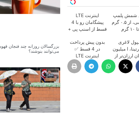
 شمش پلمپ
اینترنت LTE
طلاسی، از ۰.۵ گرم
پیشگامان رو با 4
تا ۱۰ گرم
قسط از اسنپ پی +
ترب پی بخر 😍
پول لاغری
بدون پیش پرداخت
بزرگسالان روزانه چند فنجان قهوه
تینا، ا میلیون
در 4 قسط ✅
می‌توانند بنوشند؟
ن ارزان‌تر از
اینترنت LTE
همه‌جا!
پیشگامان + سیم
کارت رایگان