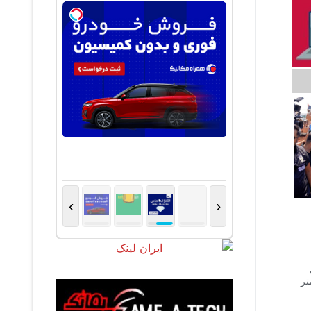
›
‹
کمتر