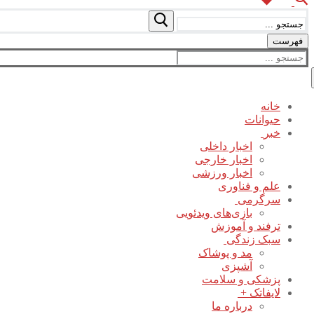
جستجو
برای:
فهرست
جستجو
برای:
خانه
حیوانات
خبر
اخبار داخلی
اخبار خارجی
اخبار ورزشی
علم و فناوری
سرگرمی
بازی‌های ویدئویی
ترفند و آموزش
سبک زندگی
مد و پوشاک
آشپزی
پزشکی و سلامت
لایفاتک +
درباره ما