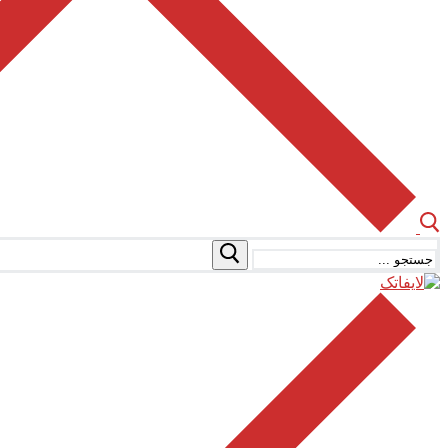
جستجو
برای: