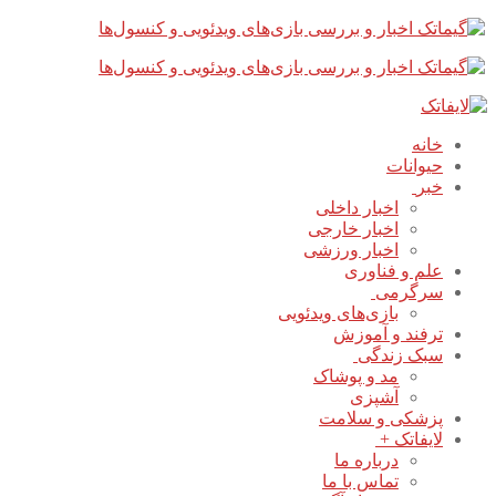
پرش
بستن
فهرست
به
محتوا
خانه
حیوانات
خبر
اخبار داخلی
اخبار خارجی
اخبار ورزشی
علم و فناوری
سرگرمی
بازی‌های ویدئویی
ترفند و آموزش
سبک زندگی
مد و پوشاک
آشپزی
پزشکی و سلامت
لایفاتک +
درباره ما
تماس با ما