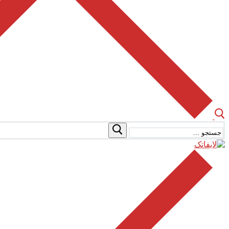
جستجو
برای: