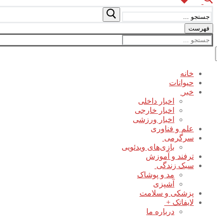
جستجو
برای:
فهرست
جستجو
برای:
خانه
حیوانات
خبر
اخبار داخلی
اخبار خارجی
اخبار ورزشی
علم و فناوری
سرگرمی
بازی‌های ویدئویی
ترفند و آموزش
سبک زندگی
مد و پوشاک
آشپزی
پزشکی و سلامت
لایفاتک +
درباره ما