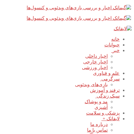
پرش
بستن
فهرست
به
محتوا
خانه
حیوانات
خبر
اخبار داخلی
اخبار خارجی
اخبار ورزشی
علم و فناوری
سرگرمی
بازی‌های ویدئویی
ترفند و آموزش
سبک زندگی
مد و پوشاک
آشپزی
پزشکی و سلامت
لایفاتک +
درباره ما
تماس با ما