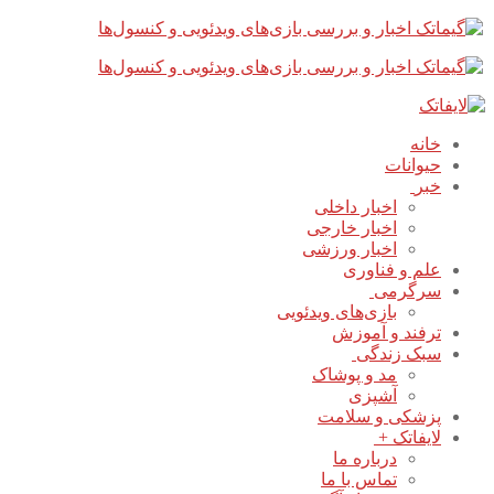
پرش
بستن
فهرست
به
محتوا
خانه
حیوانات
خبر
اخبار داخلی
اخبار خارجی
اخبار ورزشی
علم و فناوری
سرگرمی
بازی‌های ویدئویی
ترفند و آموزش
سبک زندگی
مد و پوشاک
آشپزی
پزشکی و سلامت
لایفاتک +
درباره ما
تماس با ما