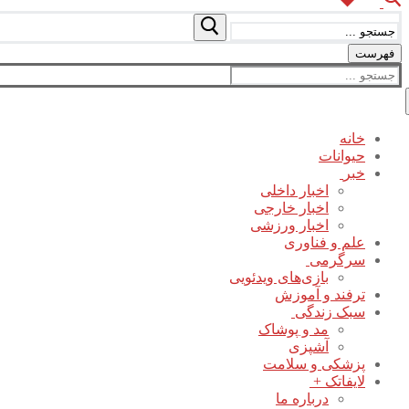
جستجو
برای:
فهرست
جستجو
برای:
خانه
حیوانات
خبر
اخبار داخلی
اخبار خارجی
اخبار ورزشی
علم و فناوری
سرگرمی
بازی‌های ویدئویی
ترفند و آموزش
سبک زندگی
مد و پوشاک
آشپزی
پزشکی و سلامت
لایفاتک +
درباره ما