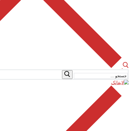
جستجو
برای: