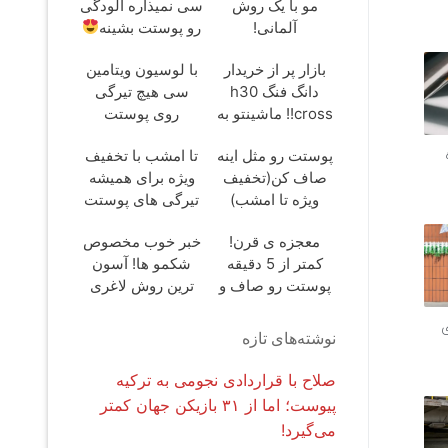
مو با یک روش
سی نمیذاره آلودگی
آلمانی!
رو پوستت بشینه
بازار پر از خریدار
با لوسیون ویتامین
دانگ فنگ h30
سی هیچ تیرگی
cross!! ماشینتو به
روی پوستت
راحتی بفروش
نمیمونه(50%تخفیف)
پوستت رو مثل اینه
تا امشب با تخفیف
صاف کن(تخفیف
ویژه برای همیشه
ویژه تا امشب)
تیرگی های پوستت
رو از بین ببر
معجزه ی قرن!
خبر خوب مخصوص
کمتر از 5 دقیقه
شکمو ها! آسون
پوستت رو صاف و
ترین روش لاغری
بلوری کن
معرفی شد
ی
نوشته‌های تازه
صلاح با قراردادی نجومی به ترکیه
پیوست؛ اما از ۳۱ بازیکن جهان کمتر
می‌گیرد!