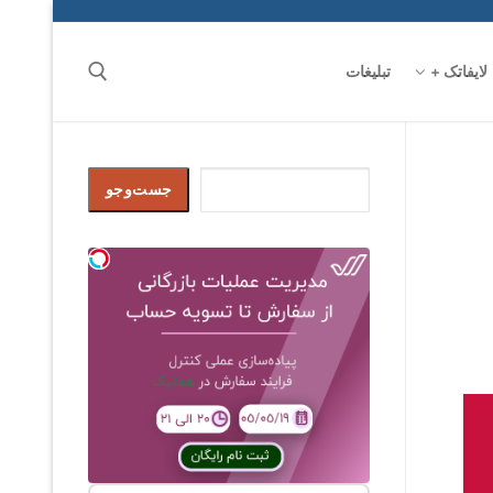
لایفاتک +
تبلیغات
جست‌وجو
جست‌وجو