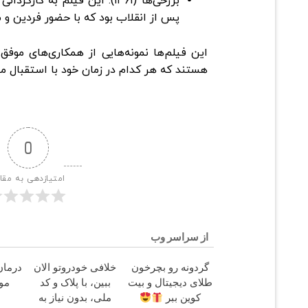
برزخی‌ها (۱۳۶۱): این فیلم به ک
پس از انقلاب بود که با حضور فردین و 
این فیلم‌ها نمونه‌هایی از همکاری‌های موفق 
هستند که هر کدام در زمان خود با استقبال مخا
0
امتیازدهی به مقا
از سراسر وب
گردونه رو بچرخون
خلافی خودروتو الان
درما
طلای دیجیتال و بیت
ببین، با پلاک و کد
مو 
کوین ببر
ملی، بدون نیاز به