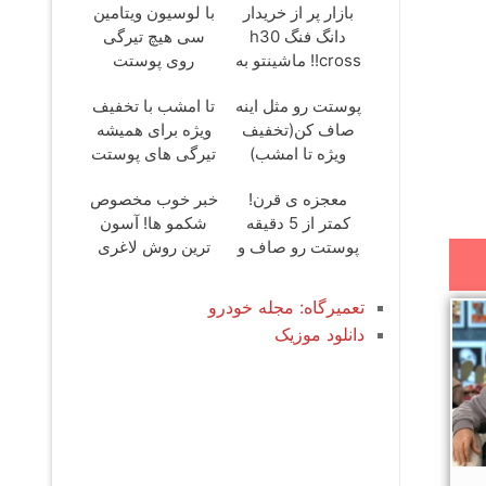
بازار پر از خریدار
با لوسیون ویتامین
دانگ فنگ h30
سی هیچ تیرگی
cross!! ماشینتو به
روی پوستت
راحتی بفروش
نمیمونه(50%تخفیف)
پوستت رو مثل اینه
تا امشب با تخفیف
صاف کن(تخفیف
ویژه برای همیشه
ویژه تا امشب)
تیرگی های پوستت
رو از بین ببر
معجزه ی قرن!
خبر خوب مخصوص
کمتر از 5 دقیقه
شکمو ها! آسون
پوستت رو صاف و
ترین روش لاغری
بلوری کن
معرفی شد
تعمیرگاه: مجله خودرو
دانلود موزیک