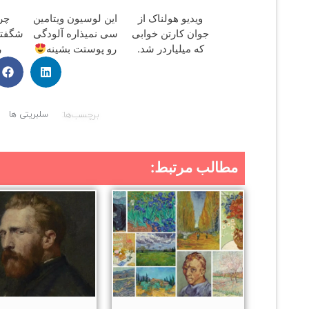
مراجعه حضوری
ویدیو هولناک از
این لوسیون ویتامین
چر
جوان کارتن خوابی
سی نمیذاره آلودگی
شگفتی
که میلیاردر شد.
رو پوستت بشینه
ر
آموزش رایگان
برچسب‌ها:
سلبریتی ها
مطالب مرتبط: