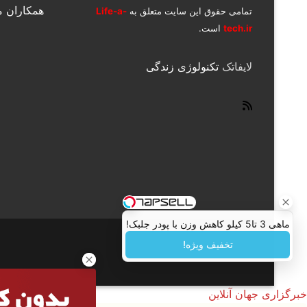
همکاران م
تمامی حقوق این سایت متعلق به
Life-a-
tech.ir
است.
لایفاتک
تکنولوژی زندگی
ماهی 3 تا5 کیلو کاهش وزن با پودر جلبک!
تخفیف ویژه!
خبرگزاری جهان آنلاین