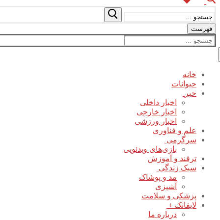
جستجو
برای:
فهرست
جستجو
برای:
خانه
حیوانات
خبر
اخبار داخلی
اخبار خارجی
اخبار ورزشی
علم و فناوری
سرگرمی
بازی‌های ویدئویی
ترفند و آموزش
سبک زندگی
مد و پوشاک
آشپزی
پزشکی و سلامت
لایفاتک +
درباره ما