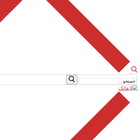
جستجو
برای: