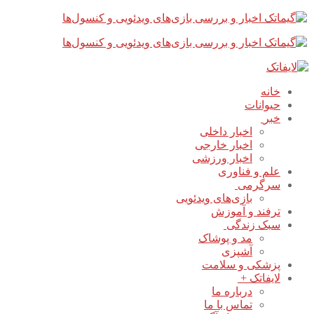
پرش
بستن
فهرست
به
محتوا
خانه
حیوانات
خبر
اخبار داخلی
اخبار خارجی
اخبار ورزشی
علم و فناوری
سرگرمی
بازی‌های ویدئویی
ترفند و آموزش
سبک زندگی
مد و پوشاک
آشپزی
پزشکی و سلامت
لایفاتک +
درباره ما
تماس با ما