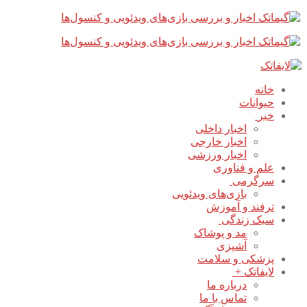
پرش
بستن
فهرست
به
محتوا
خانه
حیوانات
خبر
اخبار داخلی
اخبار خارجی
اخبار ورزشی
علم و فناوری
سرگرمی
بازی‌های ویدئویی
ترفند و آموزش
سبک زندگی
مد و پوشاک
آشپزی
پزشکی و سلامت
لایفاتک +
درباره ما
تماس با ما