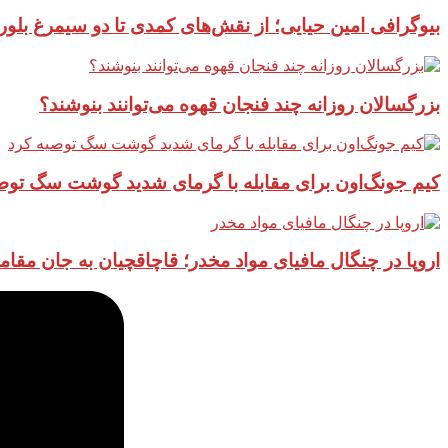
بیوگرافی امین حیایی؛ از نقش‌های کمدی تا دو سیمرغ بلور
بزرگسالان روزانه چند فنجان قهوه می‌توانند بنوشند؟
کیم جونگ‌اون برای مقابله با گرمای شدید گوشت سگ توص
اروپا در چنگال مافیای مواد مخدر؛ قاچاقچیان به جان مقام