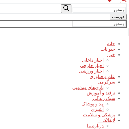
جستجو
برای:
فهرست
جستجو
برای:
خانه
حیوانات
خبر
اخبار داخلی
اخبار خارجی
اخبار ورزشی
علم و فناوری
سرگرمی
بازی‌های ویدئویی
ترفند و آموزش
سبک زندگی
مد و پوشاک
آشپزی
پزشکی و سلامت
لایفاتک +
درباره ما