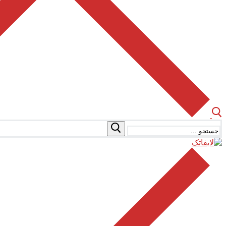
جستجو
برای: