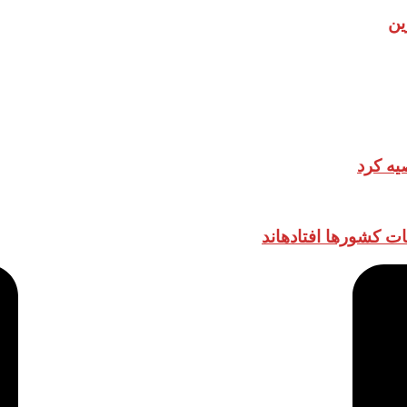
ین
یه کرد
ات کشورها افتادهاند