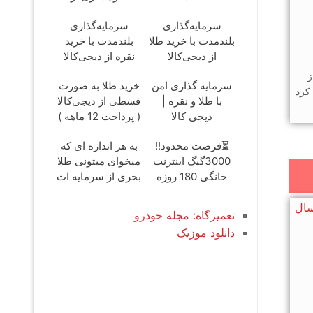
سرمایه ات
سرمایه‌گذاری
سرمایه‌گذاری
محافظت کنی
بلندمدت با خرید طلا
بلندمدت با خرید
از دیجی‌کالا
نقره از دیجی‌کالا
ل از
سرمایه گذاری امن
خرید طلا به صورت
کرد
با طلا و نقره |
قسطی از دیجی‌کالا
دیجی کالا
( پرداخت 12 ماهه )
⏳فرصت محدود!!
به هر اندازه ای که
3000گیگ اینترنت
میخوای میتونی طلا
خانگی 180 روزه
بخری از سرمایه ات
فقط 600
محافظت کنی
هزارتومان!!
تعمیرگاه: مجله خودرو
دانلود موزیک