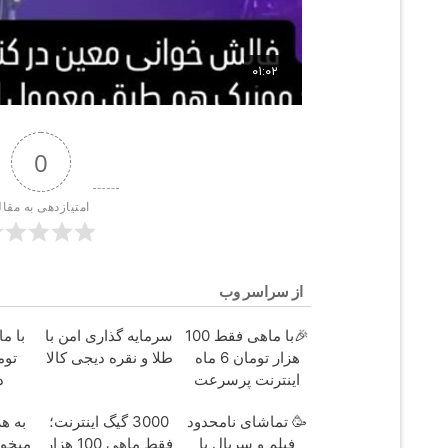
0
امتیازدهی به مقال
از سراسر وب
🎉با ماهی فقط 100
سرمایه گذاری امن با
هزار تومان 6 ماه
طلا و نقره دیجی کالا
توم
اینترنت پرسرعت
د
ADSL بگیر!!
🥳 تماشای نامحدود
3000 گیگ اینترنت؛
به هر
فیلم و سریال با
فقط ماهی 100 هزار
میخوا