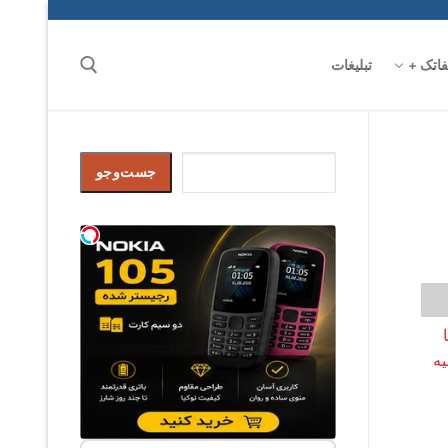
فاتک +
تبلیغات
جست‌وجو
جست‌وجو