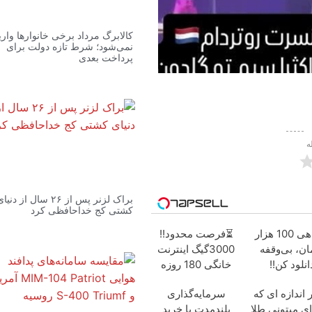
کالابرگ مرداد برخی خانوارها واری
نمی‌شود؛ شرط تازه دولت برای
پرداخت بعدی
ه
براک لزنر پس از ۲۶ سال از دنیا
کشتی کج خداحافظی کرد
با ماهی 100 هزار
⏳فرصت محدود!!
ان، بی‌وقفه
3000گیگ اینترنت
انلود کن!!
خانگی 180 روزه
فقط 600
 اندازه ای که
سرمایه‌گذاری
هزارتومان!!
ی میتونی طلا
بلندمدت با خرید