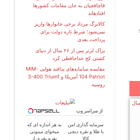
قاچاقچیان به جان مقامات کشورها
افتادهاند
کالابرگ مرداد برخی خانوارها واریز
S-
نمی‌شود؛ شرط تازه دولت برای
پرداخت بعدی
براک لزنر پس از ۲۶ سال از دنیای
کشتی کج خداحافظی کرد
مقایسه سامانه‌های پدافند هوایی MIM-
104 Patriot آمریکا و S-400 Triumf
روسیه
از سراسر وب
سرمایه گذاری امن
به هر اندازه ای که
با طلا و نقره دیجی
میخوای میتونی
کالا
نقره بخری از