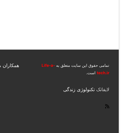
همکاران م
تمامی حقوق این سایت متعلق به
Life-a-
tech.ir
است.
لایفاتک
تکنولوژی زندگی