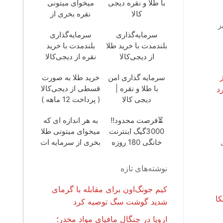
با طلا و نقره دیجی
میخوای میتونی
کالا
نقره بخری از
سرمایه ات
ز
سرمایه‌گذاری
سرمایه‌گذاری
محافظت کنی
بلندمدت با خرید طلا
بلندمدت با خرید
از دیجی‌کالا
نقره از دیجی‌کالا
سرمایه گذاری امن
خرید طلا به صورت
با طلا و نقره |
قسطی از دیجی‌کالا
دیجی کالا
( پرداخت 12 ماهه )
⏳فرصت محدود!!
به هر اندازه ای که
3000گیگ اینترنت
میخوای میتونی طلا
خانگی 180 روزه
بخری از سرمایه ات
ی
فقط 600
محافظت کنی
هزارتومان!!
نوشته‌های تازه
کیم جونگ‌اون برای مقابله با گرمای
شدید گوشت سگ توصیه کرد
اروپا در چنگال مافیای مواد مخدر؛