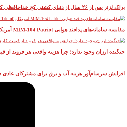
براک لزنر پس از ۲۶ سال از دنیای کشتی کج خداحافظی کرد
مقایسه سامانه‌های پدافند هوایی MIM-104 Patriot آمریکا و S-400 Triumf روسیه
جنگنده ارزان وجود ندارد؛ چرا هزینه واقعی هر فروند از 
افزایش سرسام‌آور هزینه آب و برق برای مشترکان عادی در