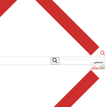
جستجو
برای: