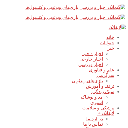
پرش
بستن
فهرست
به
محتوا
خانه
حیوانات
خبر
اخبار داخلی
اخبار خارجی
اخبار ورزشی
علم و فناوری
سرگرمی
بازی‌های ویدئویی
ترفند و آموزش
سبک زندگی
مد و پوشاک
آشپزی
پزشکی و سلامت
لایفاتک +
درباره ما
تماس با ما