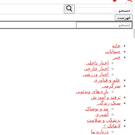
جستجو
برای:
فهرست
جستجو
برای:
خانه
حیوانات
خبر
اخبار داخلی
اخبار خارجی
اخبار ورزشی
علم و فناوری
سرگرمی
بازی‌های ویدئویی
ترفند و آموزش
سبک زندگی
مد و پوشاک
آشپزی
پزشکی و سلامت
لایفاتک +
درباره ما