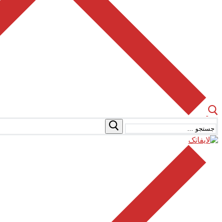
جستجو
برای: