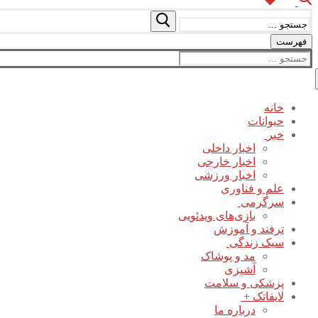
جستجو
برای:
فهرست
جستجو
برای:
خانه
حیوانات
خبر
اخبار داخلی
اخبار خارجی
اخبار ورزشی
علم و فناوری
سرگرمی
بازی‌های ویدئویی
ترفند و آموزش
سبک زندگی
مد و پوشاک
آشپزی
پزشکی و سلامت
لایفاتک +
درباره ما