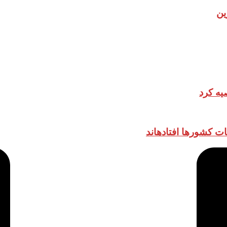
ین
یه کرد
ات کشورها افتادهاند