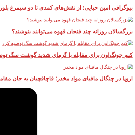
بیوگرافی امین حیایی؛ از نقش‌های کمدی تا دو سیمرغ بلور
بزرگسالان روزانه چند فنجان قهوه می‌توانند بنوشند؟
کیم جونگ‌اون برای مقابله با گرمای شدید گوشت سگ توص
اروپا در چنگال مافیای مواد مخدر؛ قاچاقچیان به جان مقام