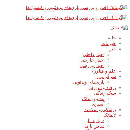
پرش
بستن
فهرست
به
محتوا
خانه
حیوانات
خبر
اخبار داخلی
اخبار خارجی
اخبار ورزشی
علم و فناوری
سرگرمی
بازی‌های ویدئویی
ترفند و آموزش
سبک زندگی
مد و پوشاک
آشپزی
پزشکی و سلامت
لایفاتک +
درباره ما
تماس با ما