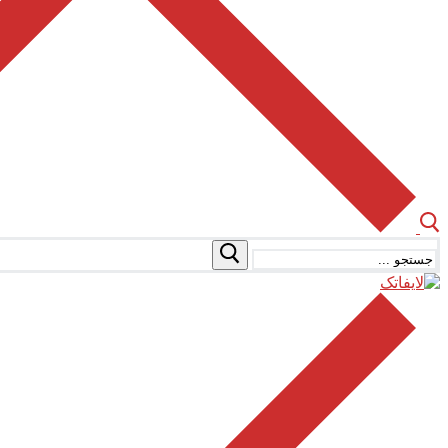
جستجو
برای: