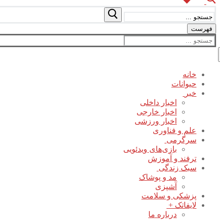
جستجو
برای:
فهرست
جستجو
برای:
خانه
حیوانات
خبر
اخبار داخلی
اخبار خارجی
اخبار ورزشی
علم و فناوری
سرگرمی
بازی‌های ویدئویی
ترفند و آموزش
سبک زندگی
مد و پوشاک
آشپزی
پزشکی و سلامت
لایفاتک +
درباره ما