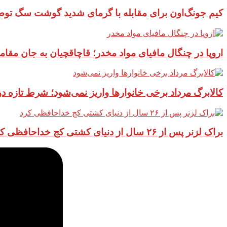
کیم جونگ‌اون برای مقابله با گرمای شدید گوشت سگ توص
اروپا در چنگال مافیای مواد مخدر؛ قاچاقچیان به جان مقام
کالابرگ مرداد برخی خانوارها واریز نمی‌شود؛ شرط تازه 
براک لزنر پس از ۲۶ سال از دنیای کشتی کج خداحافظی کرد