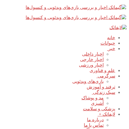
پرش
بستن
فهرست
به
محتوا
خانه
حیوانات
خبر
اخبار داخلی
اخبار خارجی
اخبار ورزشی
علم و فناوری
سرگرمی
بازی‌های ویدئویی
ترفند و آموزش
سبک زندگی
مد و پوشاک
آشپزی
پزشکی و سلامت
لایفاتک +
درباره ما
تماس با ما