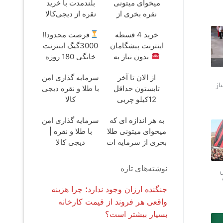
میخوای میتونی
بلندمدت با خرید
نقره بخری از
نقره از دیجی‌کالا
سرمایه ات
خرید 4 قسطه
فرصت محدود!!
محافظت کنی
اینترنت پیشگامان
3000گیگ اینترنت
بدون نیاز به
خانگی 180 روزه
تلفن
فقط 600
از الان تا آخر
سرمایه گذاری امن
هزارتومان!!
از
تابستون حداقل
با طلا و نقره دیجی
12کیلو چربی
کالا
میسوزونی
به هر اندازه ای که
سرمایه گذاری امن
میخوای میتونی طلا
با طلا و نقره |
بخری از سرمایه ات
دیجی کالا
محافظت کنی
نوشته‌های تازه
ل
جنگنده ارزان وجود ندارد؛ چرا هزینه
واقعی هر فروند از قیمت کارخانه
بسیار بیشتر است؟