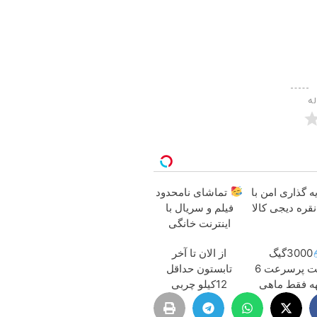
له
 گذاری امن با
تماشای نامحدود
نقره دیجی کالا
فیلم و سریال با
اینترنت خانگی
پیشگامان فقط
3000گیگ
از الان تا آخر
ماهی 100
اینترنت پرسرعت 6
تابستون حداقل
ه فقط ماهی
12کیلو چربی
ن!!
میسوزونی