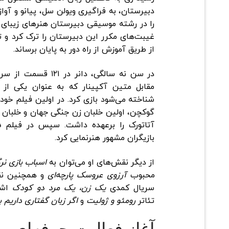
دبیرستان، به فراگیری ویولن سل، پیانو و آو
را در رشته موسیقی دبیرستان هنرهای زیبای مع
غیبت‌های مکرر این دبیرستان را ترک کرد و 
از طریق آموزش از راه دور به پایان برساند.
در سن نه سالگی، دانر در ۱۲۱ قسمت از سریال
مقابل متین آکپینار که به عنوان یکی از ب
شناخته می‌شود بازی کرد. در اولین فیلم خود،
گوکچن، اولین خلبان زن جنگی جهان و خلبان 
آتاتورک را برعهده داشت. سپس در فیلم
د
بازیگران مشهور هنرنمایی کرد.
از دیگر نقش‌های او می‌توان به
اسباب بازی ن
محبوب
آرزوی عروسک پارچه‌ای
و همچنین ن
سریال کمدی
یک زن، یک مرد دو کودک
اشا
تئاتر
رومئو و ژولیت
و
اگر زبان گفتاری داریم 
آغاز فعالیت حرفه‌ای