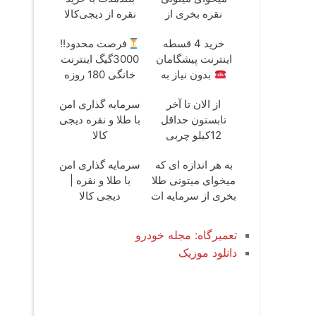
نقره بخری از
نقره از دیجی‌کالا
سرمایه ات
خرید 4 قسطه
فرصت محدود!!
محافظت کنی
اینترنت پیشگامان
3000گیگ اینترنت
بدون نیاز به
خانگی 180 روزه
تلفن
فقط 600
از الان تا آخر
سرمایه گذاری امن
هزارتومان!!
تابستون حداقل
با طلا و نقره دیجی
12کیلو چربی
کالا
میسوزونی
به هر اندازه ای که
سرمایه گذاری امن
میخوای میتونی طلا
با طلا و نقره |
بخری از سرمایه ات
دیجی کالا
محافظت کنی
تعمیرگاه: مجله خودرو
دانلود موزیک