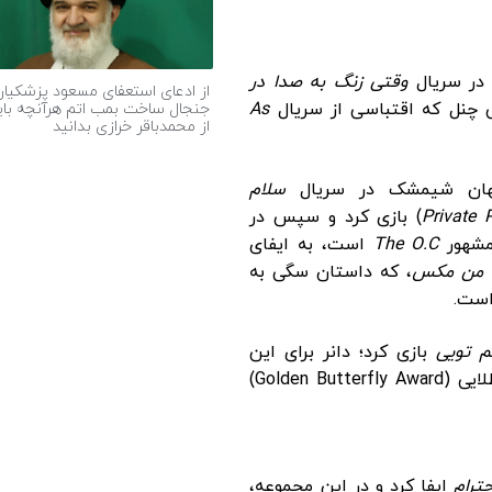
در سریال
وقتی زنگ به صدا در
از ادعای استعفای مسعود پزشکیان
ی چنل که اقتباسی از سریال
As
جنجال ساخت بمب اتم هرآنچه بای
از محمدباقر خرازی بدانید
جهان شیمشک در سریال
سلام
Private 
) بازی کرد و سپس در
مشهور
The O.C
است، به ایفای
من مکس
، که داستان سگی به
است.
م تویی
بازی کرد؛ دانر برای این
نقش، موفق به دریافت جایزه معتبر پروانه طلایی (Golden Butterfly Award)
حترام
ایفا کرد و در این مجموعه،