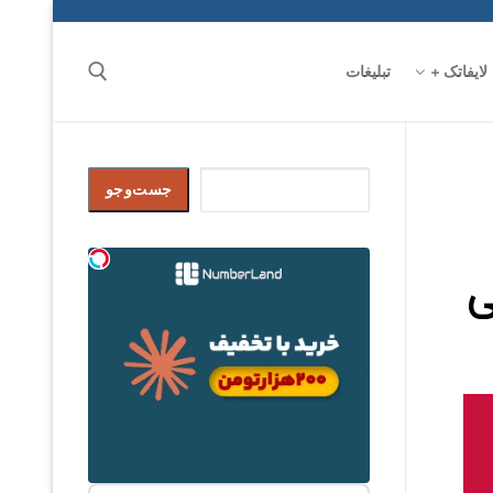
لایفاتک +
تبلیغات
جست‌وجو
جست‌وجو
ی