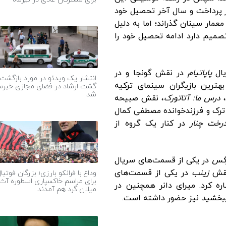
از پرداخت و سال آخر تحصیل خود
مار سینان گذراند؛ اما به دلیل
تصمیم دارد ادامه تحصیل خود را
پاپاتیام
در نقش گونجا و در
انتشار یک ویدئو در مورد بازگشت
هترین بازیگران سینمای ترکیه
گشت ارشاد در فضای مجازی خبرس
شد
درس ما: آتاتورک
، نقش صبیحه
ترک و فرزندخوانده مصطفی کمال
رخت چنار
در کنار یک گروه از
رگس
در یکی از قسمت‌های سریال
قش
زینب
در یکی از قسمت‌های
وداع با فرانکو بارزی؛ بزرگان فوتبا
برای مراسم خاکسپاری اسطوره آث
ره کرد. میرای دانر همچنین در
میلان گرد هم آمدند
ببخشید
نیز حضور داشته است.