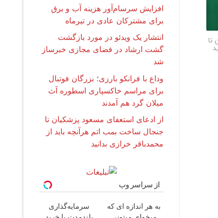
افزایش سرسام‌آور هزینه آب و برق
برای مشترکان عادی در تیرماه
انتشار یک ویدئو در مورد بازگشت
 تا
د
گشت ارشاد در فضای مجازی خبرساز
شد
وداع با فرانکو بارزی؛ بزرگان فوتبال
برای مراسم خاکسپاری اسطوره آث
میلان گرد هم آمدند
از ادعای استعفای مسعود پزشکیان تا
جنجال ساخت بمب اتم هرآنچه باید از
محمدباقر خرازی بدانید
از سراسر وب
به هر اندازه ای که
سرمایه‌گذاری
میخوای میتونی
بلندمدت با خرید