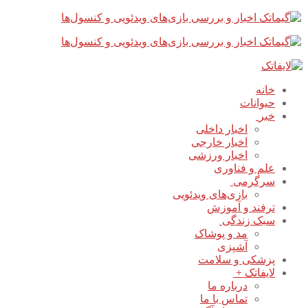
پرش
بستن
فهرست
به
محتوا
خانه
حیوانات
خبر
اخبار داخلی
اخبار خارجی
اخبار ورزشی
علم و فناوری
سرگرمی
بازی‌های ویدئویی
ترفند و آموزش
سبک زندگی
مد و پوشاک
آشپزی
پزشکی و سلامت
لایفاتک +
درباره ما
تماس با ما