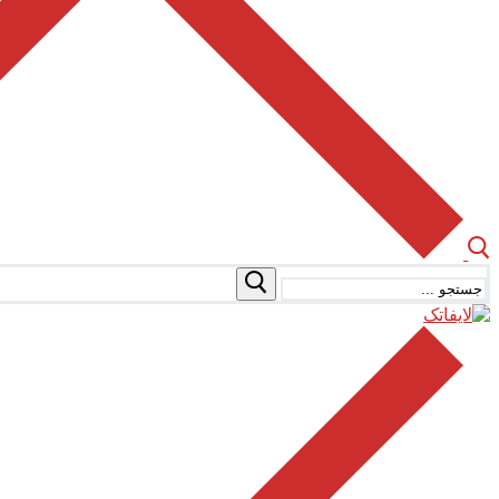
جستجو
برای: