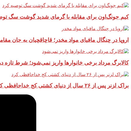
کیم جونگ‌اون برای مقابله با گرمای شدید گوشت سگ توص
اروپا در چنگال مافیای مواد مخدر؛ قاچاقچیان به جان مقام
کالابرگ مرداد برخی خانوارها واریز نمی‌شود؛ شرط تازه 
براک لزنر پس از ۲۶ سال از دنیای کشتی کج خداحافظی کرد