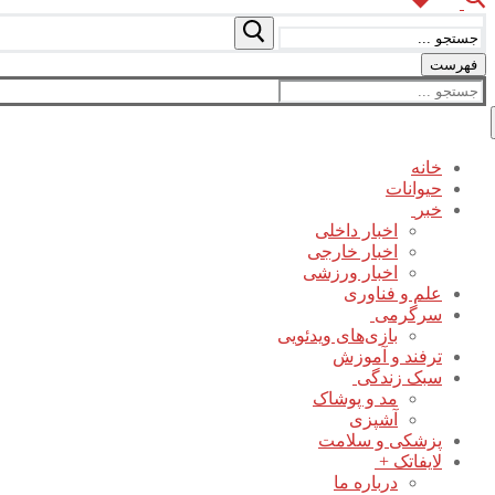
جستجو
برای:
فهرست
جستجو
برای:
خانه
حیوانات
خبر
اخبار داخلی
اخبار خارجی
اخبار ورزشی
علم و فناوری
سرگرمی
بازی‌های ویدئویی
ترفند و آموزش
سبک زندگی
مد و پوشاک
آشپزی
پزشکی و سلامت
لایفاتک +
درباره ما