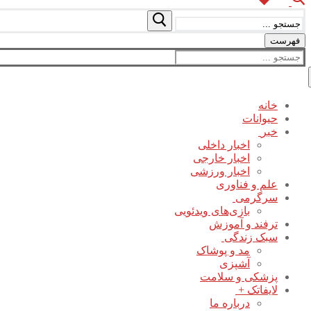
جستجو
برای:
فهرست
جستجو
برای:
خانه
حیوانات
خبر
اخبار داخلی
اخبار خارجی
اخبار ورزشی
علم و فناوری
سرگرمی
بازی‌های ویدئویی
ترفند و آموزش
سبک زندگی
مد و پوشاک
آشپزی
پزشکی و سلامت
لایفاتک +
درباره ما