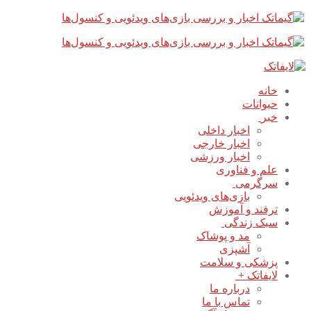
پرش
بستن
فهرست
به
محتوا
خانه
حیوانات
خبر
اخبار داخلی
اخبار خارجی
اخبار ورزشی
علم و فناوری
سرگرمی
بازی‌های ویدئویی
ترفند و آموزش
سبک زندگی
مد و پوشاک
آشپزی
پزشکی و سلامت
لایفاتک +
درباره ما
تماس با ما