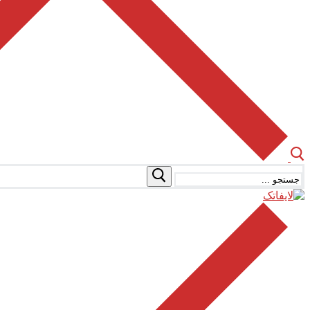
جستجو
برای: